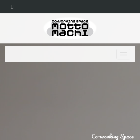
Toggle
navigati
Co-working Space